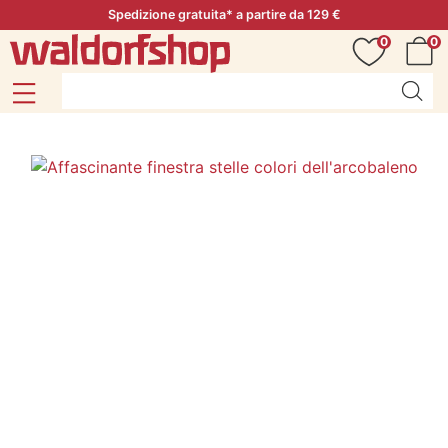
Spedizione gratuita* a partire da 129 €
0
0