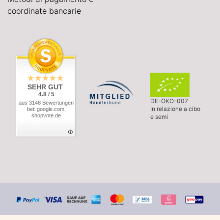
coordinate bancarie
SEHR GUT
4.8 / 5
DE-ÖKO-007
aus 3148 Bewertungen
In relazione a cibo
bei: google.com,
shopvote.de
e semi