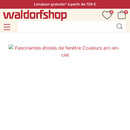
Livraison gratuite* à partir de 129 €
0
0