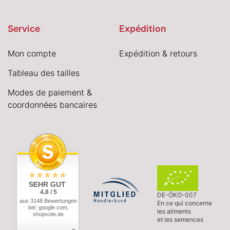
Service
Expédition
Mon compte
Expédition & retours
Tableau des tailles
Modes de paiement &
coordonnées bancaires
SEHR GUT
4.8 / 5
DE-ÖKO-007
aus 3148 Bewertungen
En ce qui concerne
bei: google.com,
les aliments
shopvote.de
et les semences