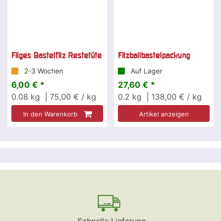
Filges Bastelfilz Restetüte
Filzballbastelpackung
2-3 Wochen
Auf Lager
6,00 € *
27,60 € *
0.08
kg
| 75,00 € / kg
0.2
kg
| 138,00 € / kg
In den Warenkorb
Artikel anzeigen