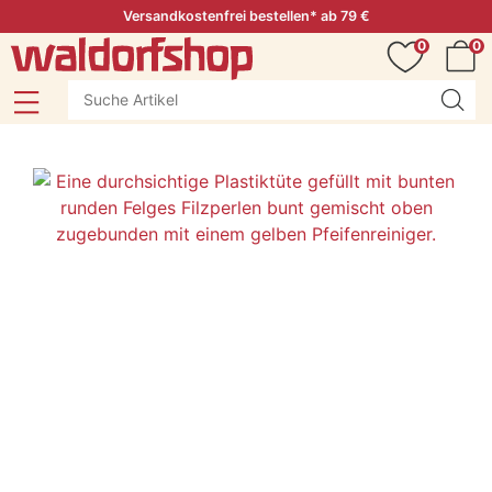
Versandkostenfrei bestellen* ab 79 €
0
0