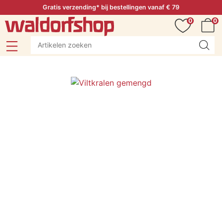
Gratis verzending* bij bestellingen vanaf € 79
0
0