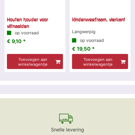
Houten houder voor
Kinderweefraam, vierkant
viltnaalden
Langwerpig
op voorraad
op voorraad
€ 9,10 *
€ 19,50 *
Toevoegen aan
Toevoegen aan
winkelwagentje
winkelwagentje
Snelle levering