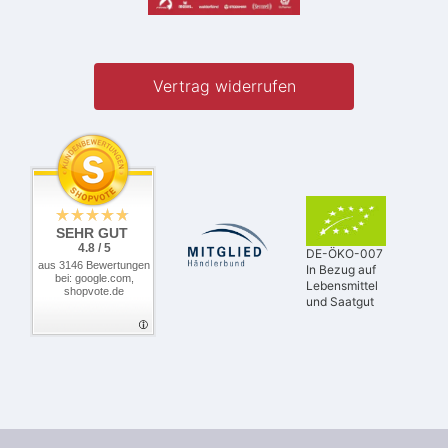
Vertrag widerrufen
SEHR GUT
4.8 / 5
DE-ÖKO-007
aus 3146 Bewertungen
In Bezug auf
bei: google.com,
Lebensmittel
shopvote.de
und Saatgut