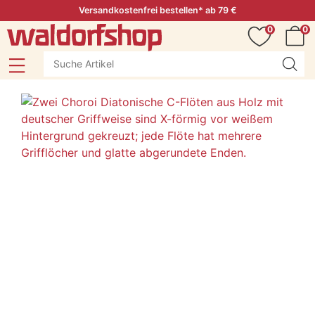
Versandkostenfrei bestellen* ab 79 €
0
0