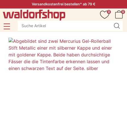
Versandkostenfrei bestellen* ab 79 €
0
0