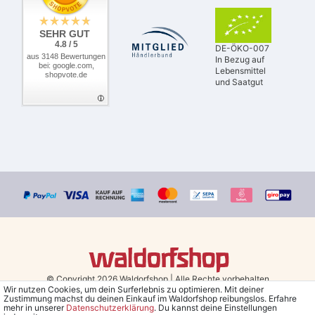
SEHR GUT
4.8 / 5
DE-ÖKO-007
aus 3148 Bewertungen
In Bezug auf
bei: google.com,
Lebensmittel
shopvote.de
und Saatgut
© Copyright 2026 Waldorfshop
|
Alle Rechte vorbehalten.
Wir nutzen Cookies, um dein Surferlebnis zu optimieren. Mit deiner
Zustimmung machst du deinen Einkauf im Waldorfshop reibungslos. Erfahre
Bestellungen mit Prio Versand bis 13 Uhr, garantierter Versand am
mehr in unserer
Daten­schutz­erklärung
. Du kannst deine Einstellungen