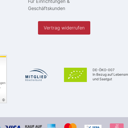
Für Einrichtungen &
Geschäftskunden
Vertrag widerrufen
DE-ÖKO-007
In Bezug auf Lebensmi
und Saatgut
ngen
,