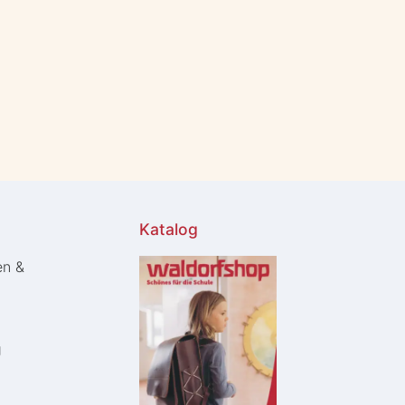
Katalog
en &
g