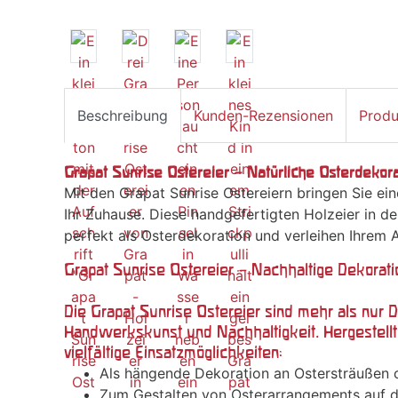
Beschreibung
Kunden-Rezensionen
Produ
Grapat Sunrise Ostereier – Natürliche Osterdekora
Mit den Grapat Sunrise Ostereiern bringen Sie ei
Ihr Zuhause. Diese handgefertigten Holzeier in d
perfekt als Osterdekoration und verleihen Ihrem 
Grapat Sunrise Ostereier – Nachhaltige Dekoratio
Die Grapat Sunrise Ostereier sind mehr als nur 
Handwerkskunst und Nachhaltigkeit. Hergestellt
vielfältige Einsatzmöglichkeiten:
Als hängende Dekoration an Ostersträußen 
Zum Gestalten von Osterarrangements auf d