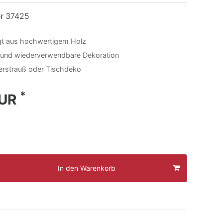
er
37425
gt aus hochwertigem Holz
 und wiederverwendbare Dekoration
terstrauß oder Tischdeko
*
EUR
In den Warenkorb