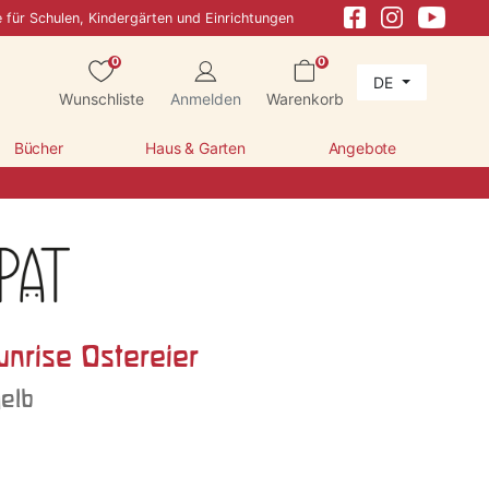
e für Schulen, Kindergärten und Einrichtungen
0
0
DE
Wunschliste
Anmelden
Warenkorb
Bücher
Haus & Garten
Angebote
unrise Ostereier
gelb