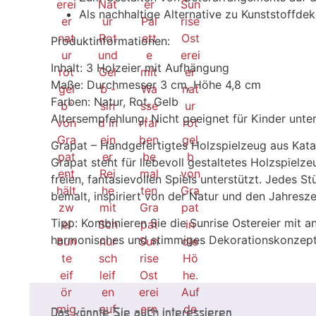
Als nachhaltige Alternative zu Kunststoffde
Produktinformationen:
Inhalt: 3 Holzeier mit Aufhängung
Maße: Durchmesser 3 cm, Höhe 4,8 cm
Farben: Natur, Rot, Gelb
Altersempfehlung: Nicht geeignet für Kinder unte
Grapat – Handgefertigtes Holzspielzeug aus Kata
Grapat steht für liebevoll gestaltetes Holzspiel
freien, fantasievollen Spiels unterstützt. Jedes St
bemalt, inspiriert von der Natur und den Jahresze
Tipp: Kombinieren Sie die Sunrise Ostereier mit 
harmonisches und stimmiges Dekorationskonzept 
Das könnte Sie auch interessieren