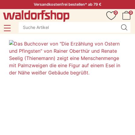
Versandkostenfrei bestellen* ab 79 €
0
0