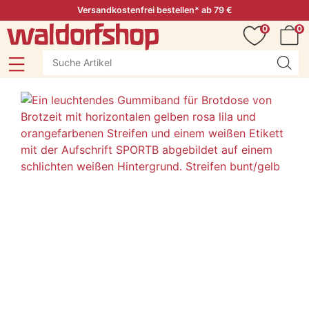
Versandkostenfrei bestellen* ab 79 €
0
0