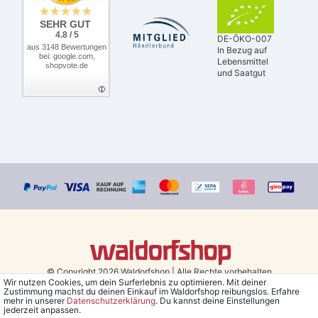
SEHR GUT
4.8 / 5
DE-ÖKO-007
aus 3148 Bewertungen
In Bezug auf
bei: google.com,
Lebensmittel
shopvote.de
und Saatgut
© Copyright 2026 Waldorfshop
|
Alle Rechte vorbehalten.
Wir nutzen Cookies, um dein Surferlebnis zu optimieren. Mit deiner
Zustimmung machst du deinen Einkauf im Waldorfshop reibungslos. Erfahre
Bestellungen mit Prio Versand bis 13 Uhr, garantierter Versand am
mehr in unserer
Daten­schutz­erklärung
. Du kannst deine Einstellungen
jederzeit anpassen.
selben Tag!