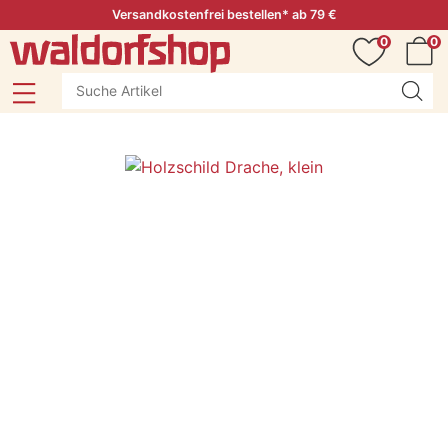
Versandkostenfrei bestellen* ab 79 €
0
0