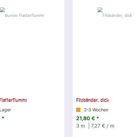
Flatterflummi
Filzbänder, dick
Lager
2-3 Wochen
 *
21,80 € *
3
m
| 7,27 € / m