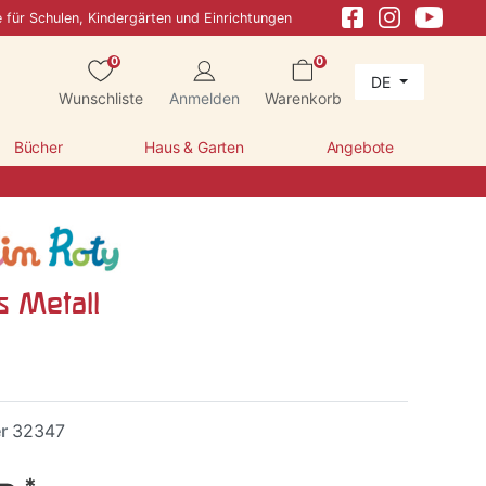
e für Schulen, Kindergärten und Einrichtungen
0
0
DE
Wunschliste
Anmelden
Warenkorb
Bücher
Haus & Garten
Angebote
s Metall
er
32347