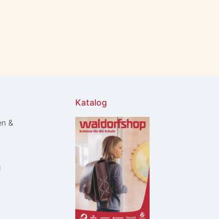
Katalog
en &
g