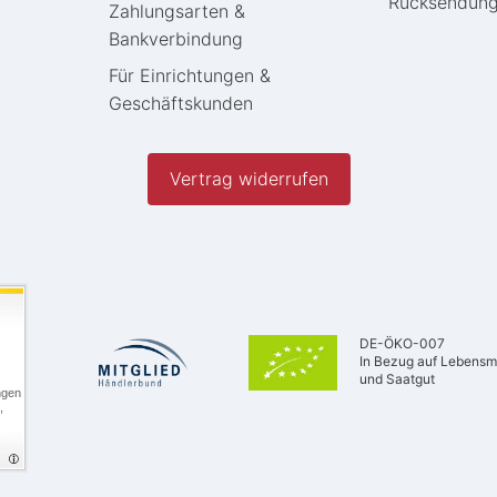
Rücksendun
Zahlungsarten &
Bankverbindung
Für Einrichtungen &
Geschäftskunden
Vertrag widerrufen
DE-ÖKO-007
In Bezug auf Lebensmi
und Saatgut
ngen
,