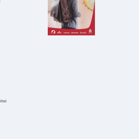
g
ttel