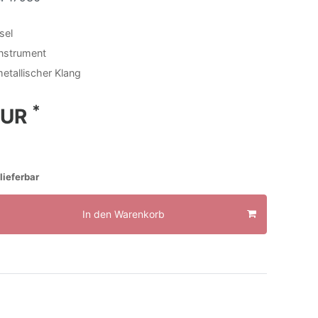
sel
Instrument
metallischer Klang
*
EUR
lieferbar
In den Warenkorb