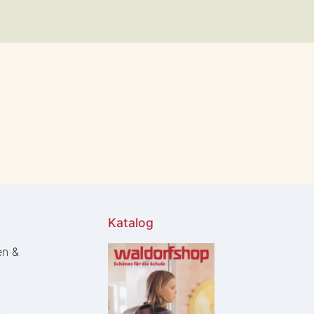
Katalog
en &