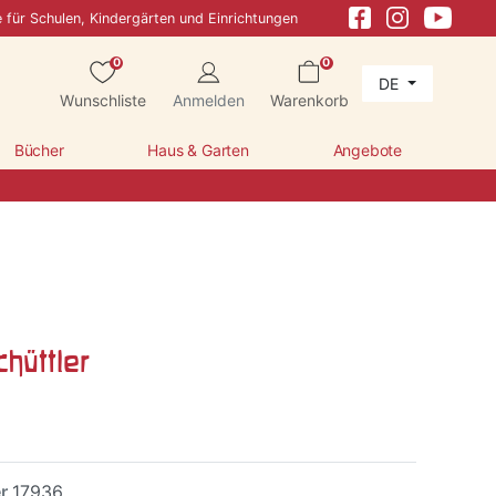
e für Schulen, Kindergärten und Einrichtungen
0
0
DE
Wunschliste
Anmelden
Warenkorb
Bücher
Haus & Garten
Angebote
hüttler
er
17936