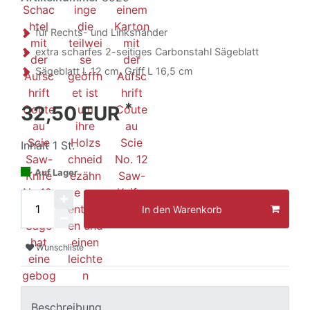
für Rechts- und Linkshänder
extra scharfes 2-seitiges Carbonstahl Sägeblatt
Sägeblatt L 12 cm, Griff L 16,5 cm
*
32,50 EUR
Inhalt
1
St.
Auf Lager
In den Warenkorb
Wunschliste
Beschreibung