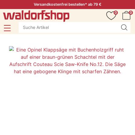
Versandkostenfrei bestellen* ab 79 €
0
0