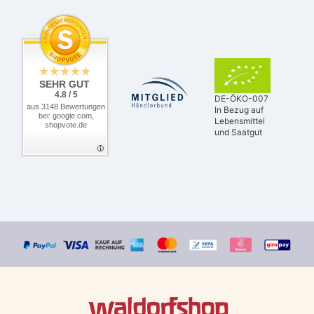
SEHR GUT
4.8 / 5
DE-ÖKO-007
aus 3148 Bewertungen
In Bezug auf
bei: google.com,
Lebensmittel
shopvote.de
und Saatgut