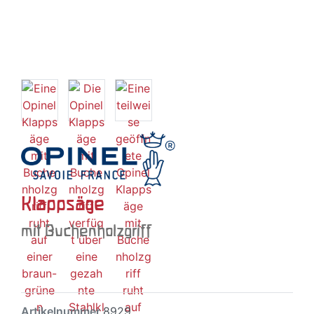
Klappsäge
mit Buchenholzgriff
Artikelnummer
8929