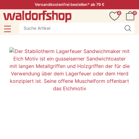
Versandkostenfrei bestellen* ab 79 €
0
0