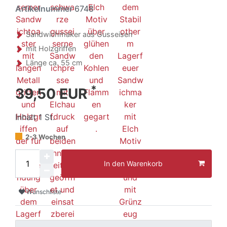
Artikelnummer
6748
Sandwichmaker aus Gusseisen
mit Holzgriffen
Länge ca. 55 cm
*
39,50 EUR
Inhalt
1
St.
2-3 Wochen
In den Warenkorb
Wunschliste