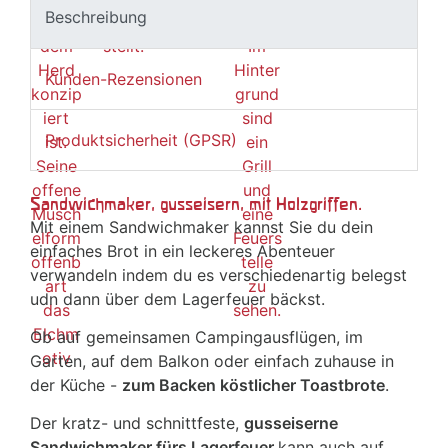
Beschreibung
Kunden-Rezensionen
Produktsicherheit (GPSR)
Sandwichmaker, gusseisern, mit Holzgriffen.
Mit einem Sandwichmaker kannst Sie du dein
einfaches Brot in ein leckeres Abenteuer
verwandeln indem du es verschiedenartig belegst
udn dann über dem Lagerfeuer bäckst.
Ob auf gemeinsamen Campingausflügen, im
Garten, auf dem Balkon oder einfach zuhause in
der Küche -
zum Backen köstlicher Toastbrote
.
Der kratz- und schnittfeste,
gusseiserne
Sandwichmaker fürs Lagerfeuer
kann auch auf