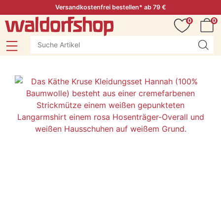
Versandkostenfrei bestellen* ab 79 €
0
0