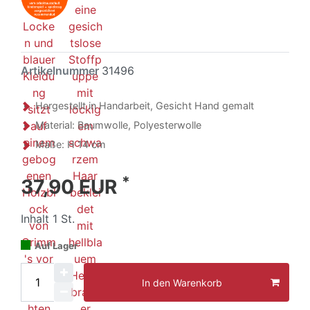
Artikelnummer
31496
Hergestellt in Handarbeit, Gesicht Hand gemalt
Material: Baumwolle, Polyesterwolle
Maße: H 14 cm
*
37,90 EUR
Inhalt
1
St.
Auf Lager
In den Warenkorb