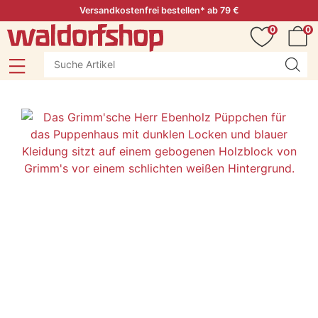
Versandkostenfrei bestellen* ab 79 €
0
0