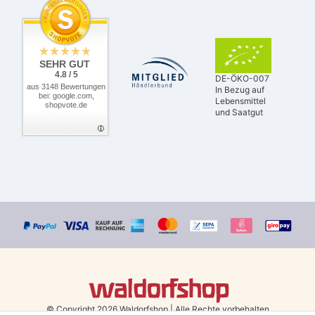
SEHR GUT
4.8 / 5
DE-ÖKO-007
aus 3148 Bewertungen
In Bezug auf
bei: google.com,
Lebensmittel
shopvote.de
und Saatgut
© Copyright 2026 Waldorfshop
|
Alle Rechte vorbehalten.