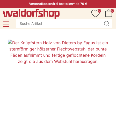
Versandkostenfrei bestellen* ab 79 €
0
0