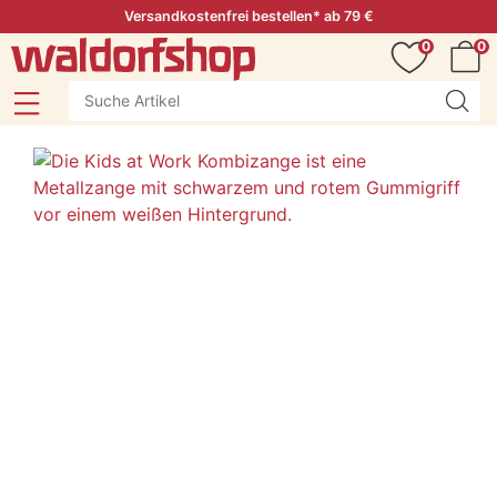
Versandkostenfrei bestellen* ab 79 €
0
0