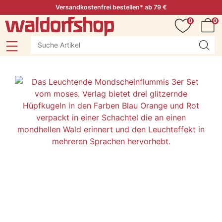
Versandkostenfrei bestellen* ab 79 €
0
0