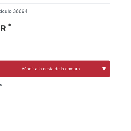
tículo
36694
*
UR
Añadir a la cesta de la compra
s