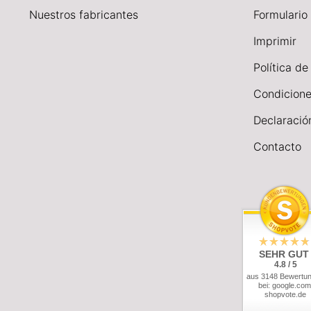
Nuestros fabricantes
Formulario
I
mprimir
Política de
Condicione
Declaració
Contacto
SEHR GUT
4.8 / 5
aus 3148 Bewertu
bei: google.com
shopvote.de