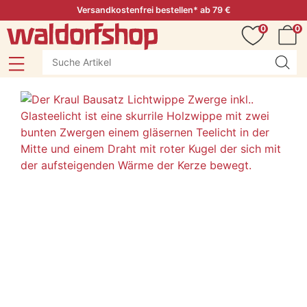
Versandkostenfrei bestellen* ab 79 €
0
0