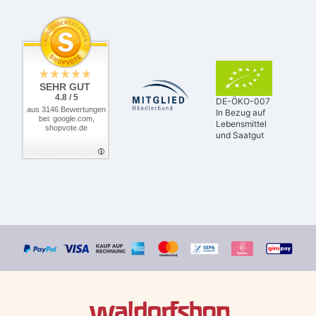
SEHR GUT
4.8 / 5
DE-ÖKO-007
aus 3146 Bewertungen
In Bezug auf
bei: google.com,
Lebensmittel
shopvote.de
und Saatgut