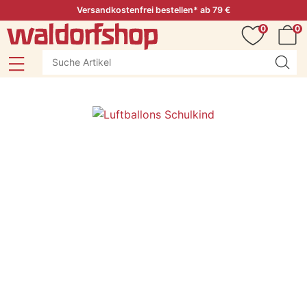
Versandkostenfrei bestellen* ab 79 €
0
0