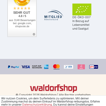
SEHR GUT
4.8 / 5
DE-ÖKO-007
aus 3148 Bewertungen
In Bezug auf
bei: google.com,
Lebensmittel
shopvote.de
und Saatgut
© Copyright 2026 Waldorfshop
|
Alle Rechte vorbehalten.
Wir nutzen Cookies, um dein Surferlebnis zu optimieren. Mit deiner
Zustimmung machst du deinen Einkauf im Waldorfshop reibungslos. Erfahre
Bestellungen mit Prio Versand bis 13 Uhr, garantierter Versand am
mehr in unserer
Daten­schutz­erklärung
. Du kannst deine Einstellungen