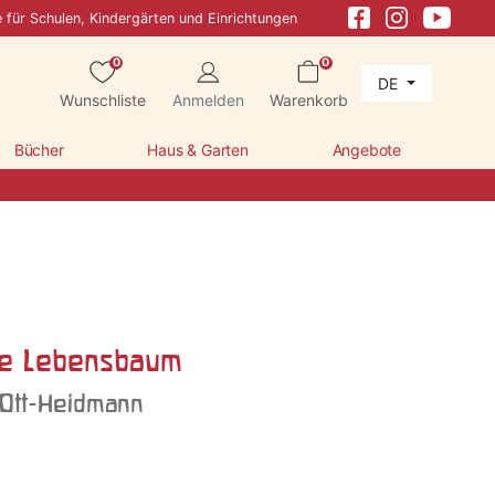
e für Schulen, Kindergärten und Einrichtungen
0
0
DE
Wunschliste
Anmelden
Warenkorb
Bücher
Haus & Garten
Angebote
te Lebensbaum
 Ott-Heidmann