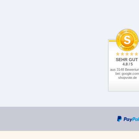
SEHR GUT
4.8 / 5
aus 3148 Bewertu
bei: google.com
shopvote.de