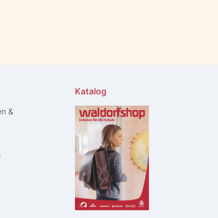
Katalog
en &
g