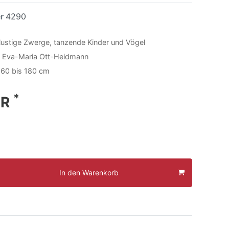
er
4290
, lustige Zwerge, tanzende Kinder und Vögel
von Eva-Maria Ott-Heidmann
60 bis 180 cm
*
UR
In den Warenkorb