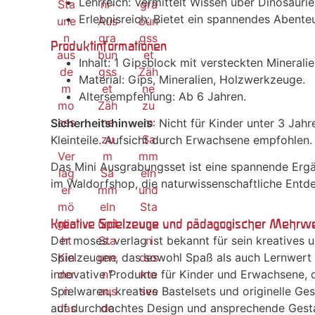
Lehrreich: Vermittelt Wissen über Dinosaurier
Erlebnisreich: Bietet ein spannendes Abente
Produktinformationen
Inhalt: 1 Gipsblock mit versteckten Minerali
Material: Gips, Mineralien, Holzwerkzeuge.
Altersempfehlung: Ab 6 Jahren.
Sicherheitshinweis
: Nicht für Kinder unter 3 Jah
Kleinteile. Aufsicht durch Erwachsene empfohlen.
Das Mini Ausgrabungsset ist eine spannende Erg
im Waldorfshop, die naturwissenschaftliche Entd
Kreative Spielzeuge und pädagogischer Mehrwer
Der moses. verlag ist bekannt für sein kreatives
Spielzeugen, das sowohl Spaß als auch Lernwert b
innovative Produkte für Kinder und Erwachsene, 
Spielwaren, kreative Bastelsets und originelle Ges
auf durchdachtes Design und ansprechende Gestal