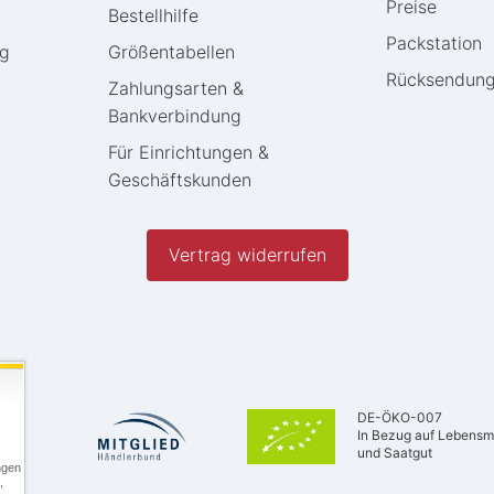
Preise
Bestellhilfe
Packstation
ng
Größentabellen
Rücksendun
Zahlungsarten &
Bankverbindung
Für Einrichtungen &
Geschäftskunden
Vertrag widerrufen
DE-ÖKO-007
In Bezug auf Lebensmi
und Saatgut
ngen
,