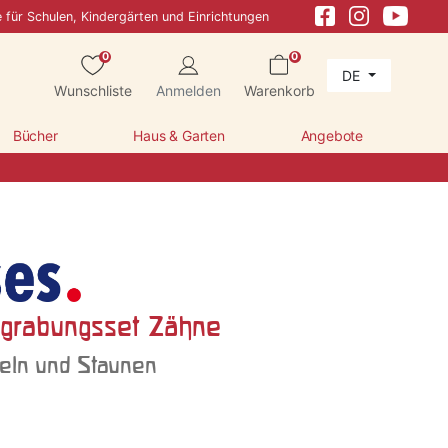
e für Schulen, Kindergärten und Einrichtungen
0
0
DE
Wunschliste
Anmelden
Warenkorb
Bücher
Haus & Garten
Angebote
grabungsset Zähne
ln und Staunen