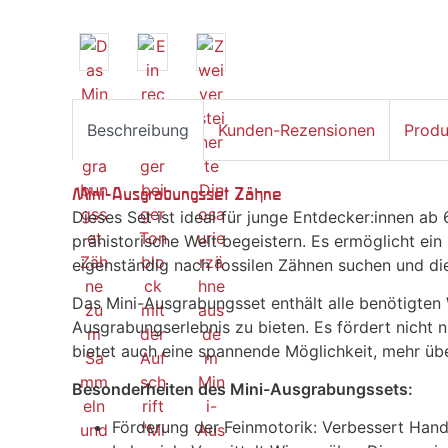
Beschreibung
Kunden-Rezensionen
Produ
Mini-Ausgrabungsset Zähne
Dieses Set ist ideal für junge Entdecker:innen ab 
prähistorische Welt begeistern. Es ermöglicht ein
eigenständig nach fossilen Zähnen suchen und die
Das Mini-Ausgrabungsset enthält alle benötigten
Ausgrabungserlebnis zu bieten. Es fördert nicht 
bietet auch eine spannende Möglichkeit, mehr übe
Besonderheiten des Mini-Ausgrabungssets:
Förderung der Feinmotorik: Verbessert Han