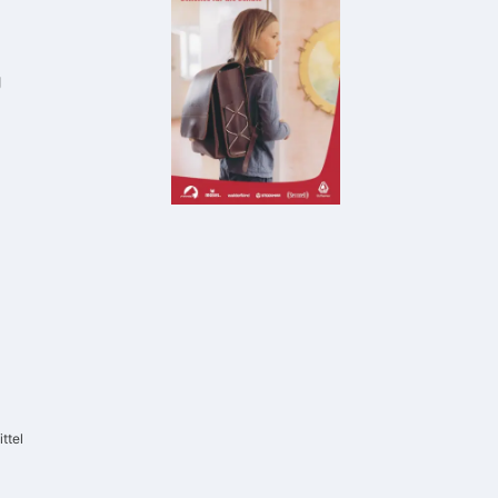
g
ttel