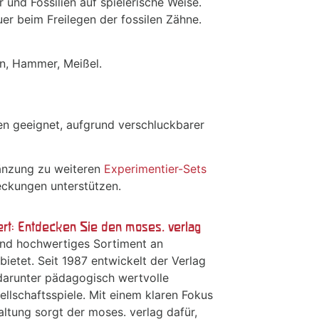
 und Fossilien auf spielerische Weise.
uer beim Freilegen der fossilen Zähne.
en, Hammer, Meißel.
ren geeignet, aufgrund verschluckbarer
änzung zu weiteren
Experimentier-Sets
eckungen unterstützen.
t: Entdecken Sie den moses. verlag
 und hochwertiges Sortiment an
ietet. Seit 1987 entwickelt der Verlag
darunter pädagogisch wertvolle
ellschaftsspiele. Mit einem klaren Fokus
tung sorgt der moses. verlag dafür,