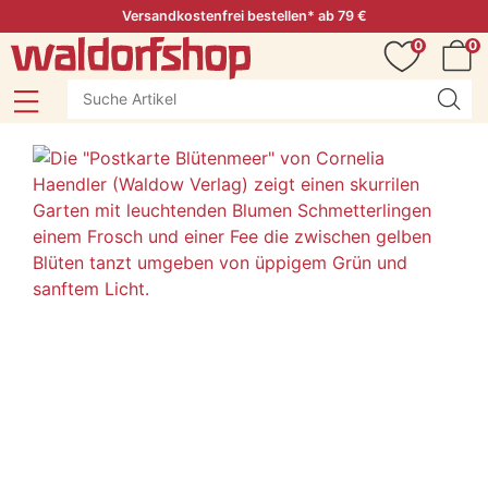
Versandkostenfrei bestellen* ab 79 €
0
0