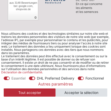
aus 3148 Bewertungen
En ce qui concerne
bei: google.com,
les aliments
shopvote.de
et les semences
Nous utilisons des cookies et des technologies similaires sur notre site web et
traitons les données personnelles des visiteurs de notre site web (par exemple,
l'adresse IP), par exemple pour personnaliser le contenu et les publicités, pour
intégrer des médias de fournisseurs tiers ou pour analyser l'accès à notre site
web. Le traitement des données a lieu uniquement lorsque des cookies sont
installés. Nous partageons ces données avec des tiers que nous nommons
dans les paramètres.
Le traitement des données peut être effectué avec le consentement ou sur la
base d'un intérêt légitime. Il est possible de donner ou de refuser son
consentement. Il existe un droit de ne pas consentir et de modifier ou de retirer
le consentement à une date ultérieure. Nous fournissons plus d'informations
sur l'utilisation des données personnelles et des services dans notre
Déclaration de confidentialité
.
Essentiel
DHL Preferred Delivery
Fonctionnel
© Copyright 2026 Waldorfshop
|
Tous droits réservés.
Autres paramètres
Tout accepter
Accepter la sélection
*Commander en France à partir de 99 € sans frais de port