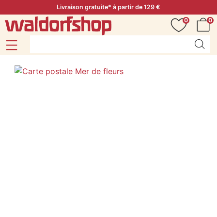
Livraison gratuite* à partir de 129 €
0
0