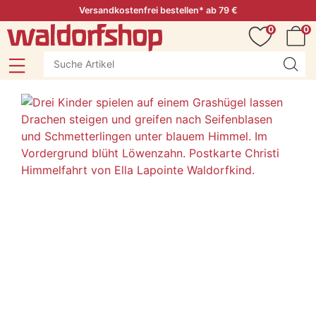
Versandkostenfrei bestellen* ab 79 €
0
0