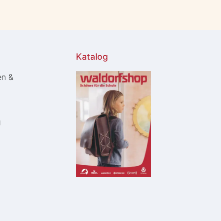
Katalog
en &
g