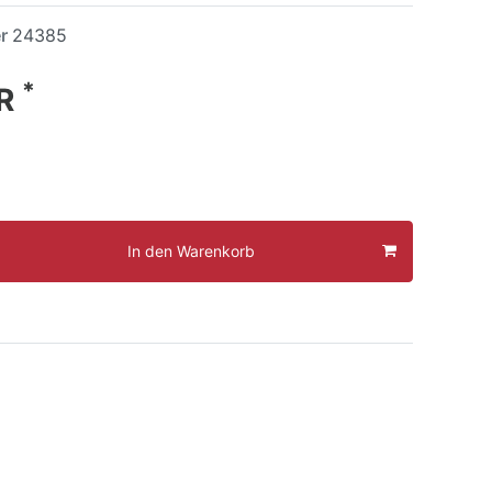
er
24385
*
UR
In den Warenkorb