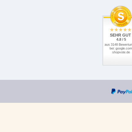
SEHR GUT
4.8 / 5
aus 3148 Bewertu
bei: google.com
shopvote.de