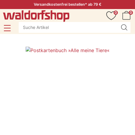
Versandkostenfrei bestellen* ab 79 €
0
0