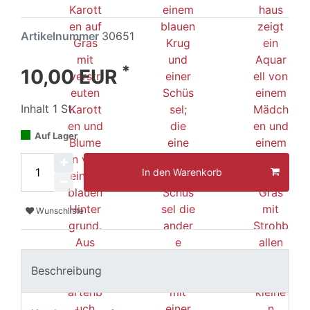
Artikelnummer
30651
*
10,00 EUR
Inhalt
1
St.
Auf Lager
In den Warenkorb
Wunschliste
Beschreibung