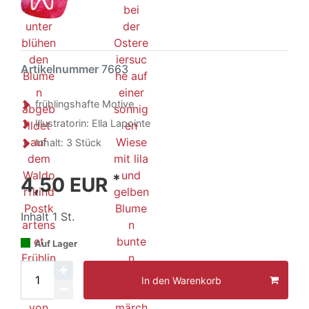
Artikelnummer
7663
frühlingshafte Motive
Illustratorin: Ella Lapointe
Inhalt: 3 Stück
*
4,50 EUR
Inhalt
1
St.
Auf Lager
In den Warenkorb