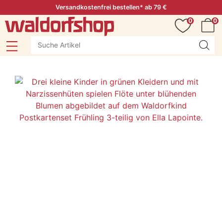
Versandkostenfrei bestellen* ab 79 €
0
0