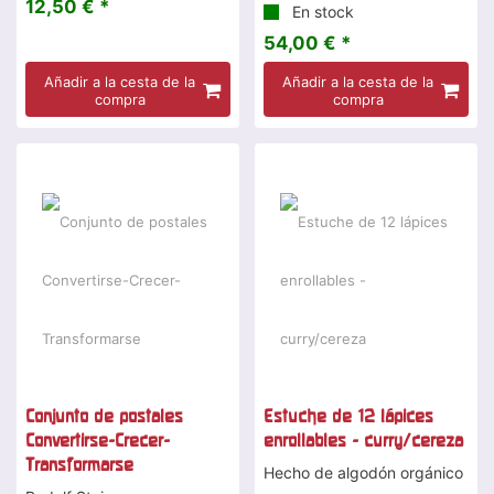
12,50 € *
En stock
54,00 € *
Añadir a la cesta de la
Añadir a la cesta de la
compra
compra
-2 %
Conjunto de postales
Estuche de 12 lápices
Convertirse-Crecer-
enrollables - curry/cereza
Transformarse
Hecho de algodón orgánico