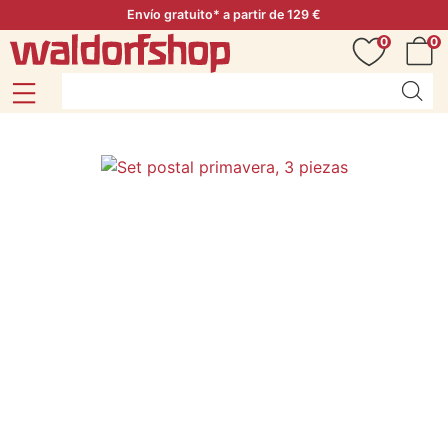
Envío gratuito* a partir de 129 €
0
0