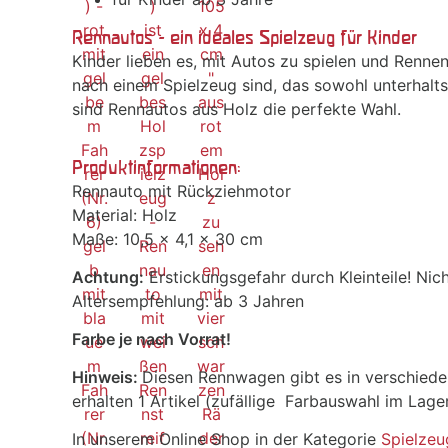
Rennautos - ein ideales Spielzeug für Kinder
Kinder lieben es, mit Autos zu spielen und Renne
nach einem Spielzeug sind, das sowohl unterhalts
sind Rennautos aus Holz die perfekte Wahl.
Produktinformationen:
Rennauto mit Rückziehmotor
Material: Holz
Maße: 10,5 x 4,1 x 30 cm
Achtung:
Erstickungsgefahr durch Kleinteile! Nich
Altersempfehlung: ab 3 Jahren
Farbe je nach Vorrat!
Hinweis:
Diesen Rennwagen gibt es in verschiede
erhalten 1 Artikel (zufällige Farbauswahl im Lager
In unserem Online Shop in der Kategorie
Spielzeu