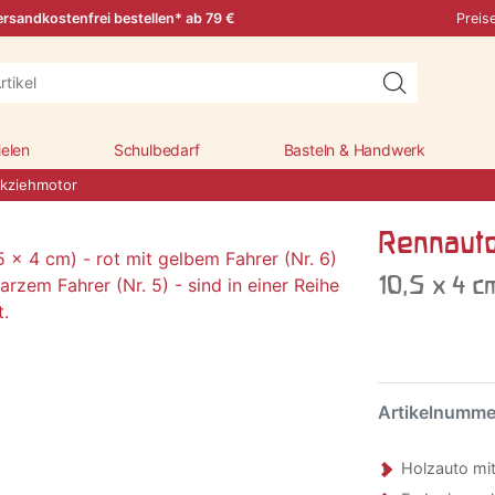
rsandkostenfrei bestellen* ab 79 €
Preis
ielen
Schulbedarf
Basteln & Handwerk
ckziehmotor
Rennauto
10,5 x 4 c
Artikelnumm
Holzauto mi