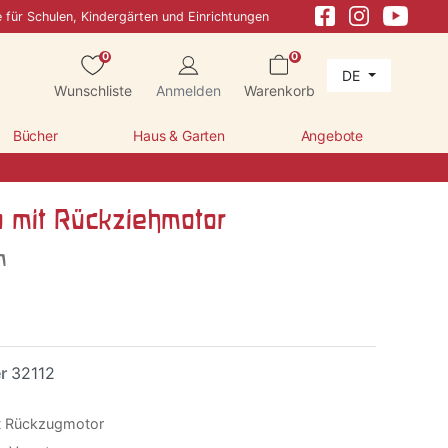
e für Schulen, Kindergärten und Einrichtungen
0
0
DE
Wunschliste
Anmelden
Warenkorb
Bücher
Haus & Garten
Angebote
 mit Rückziehmotor
m
er
32112
t Rückzugmotor