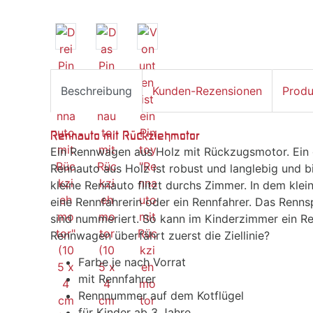
Beschreibung
Kunden-Rezensionen
Produ
Rennauto mit Rückziehmotor
Ein Rennwagen aus Holz mit Rückzugsmotor. Ein g
Rennauto aus Holz ist robust und langlebig und b
kleine Rennauto flitzt durchs Zimmer. In dem kle
eine Rennfahrerin oder ein Rennfahrer. Das Renn
sind nummeriert. So kann im Kinderzimmer ein R
Rennwagen überfährt zuerst die Ziellinie?
Farbe je nach Vorrat
mit Rennfahrer
Rennnummer auf dem Kotflügel
für Kinder ab 3 Jahre