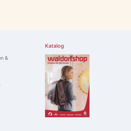
Katalog
en &
g