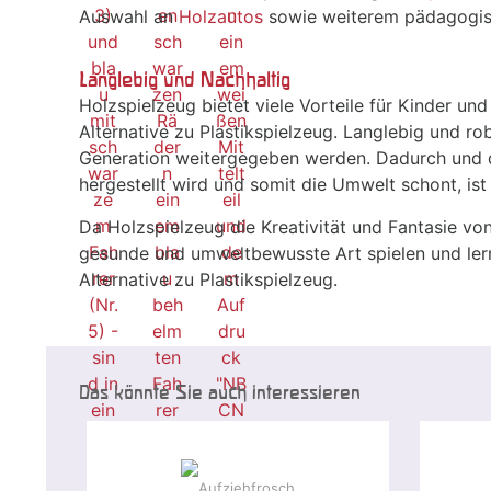
Auswahl an
Holzautos
sowie weiterem pädagogi
Langlebig und Nachhaltig
Holzspielzeug bietet viele Vorteile für Kinder und 
Alternative zu Plastikspielzeug. Langlebig und r
Generation weitergegeben werden. Dadurch und da
hergestellt wird und somit die Umwelt schont, ist
Da Holzspielzeug die Kreativität und Fantasie vo
gesunde und umweltbewusste Art spielen und lern
Alternative zu Plastikspielzeug.
Das könnte Sie auch interessieren