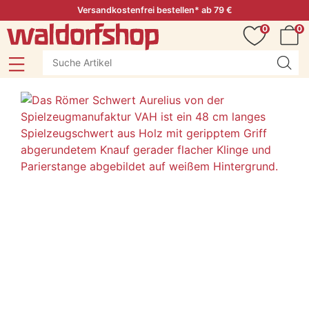
Versandkostenfrei bestellen* ab 79 €
0
0