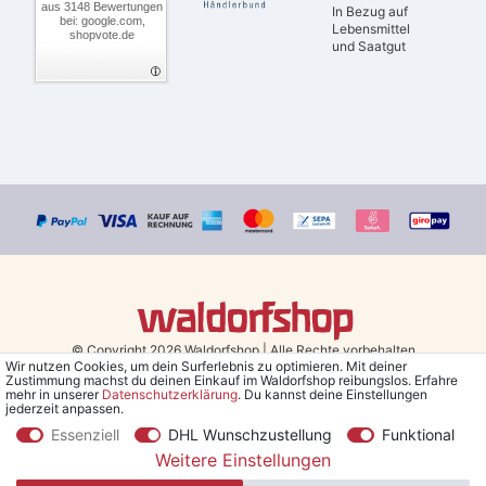
aus 3148 Bewertungen
In Bezug auf
bei: google.com,
Lebensmittel
shopvote.de
und Saatgut
© Copyright 2026 Waldorfshop
|
Alle Rechte vorbehalten.
Wir nutzen Cookies, um dein Surferlebnis zu optimieren. Mit deiner
Zustimmung machst du deinen Einkauf im Waldorfshop reibungslos. Erfahre
Bestellungen mit Prio Versand bis 13 Uhr, garantierter Versand am
mehr in unserer
Daten­schutz­erklärung
. Du kannst deine Einstellungen
jederzeit anpassen.
selben Tag!
Essenziell
DHL Wunschzustellung
Funktional
*Kostenlose Lieferung in Deutschland und Österreich ab 79 €.
(gilt
Weitere Einstellungen
nur für Sparversand - ausgenommen Sperrgut und Speditionsware)