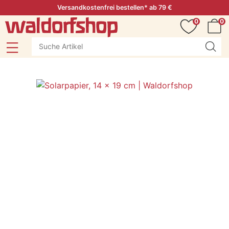
Versandkostenfrei bestellen* ab 79 €
0
0