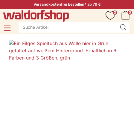
Versandkostenfrei bestellen* ab 79 €
0
0