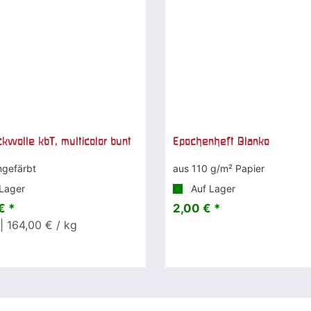
ckwolle kbT, multicolor bunt
Epochenheft Blanko
ngefärbt
aus 110 g/m² Papier
Lager
Auf Lager
€ *
2,00 € *
| 164,00 € / kg