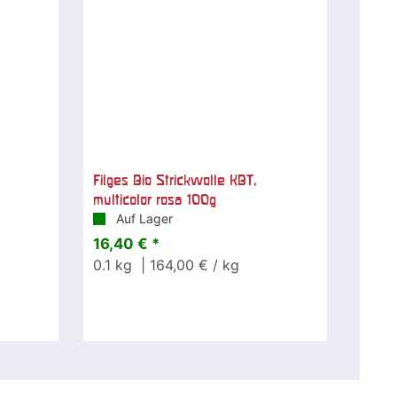
Filges Bio Strickwolle KBT,
multicolor rosa 100g
Auf Lager
16,40 € *
0.1
kg
| 164,00 € / kg