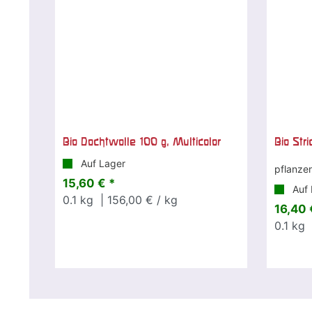
Bio Dochtwolle 100 g, Multicolor
Bio Stri
Auf Lager
pflanze
15,60 € *
Auf 
0.1
kg
| 156,00 € / kg
16,40 
0.1
kg