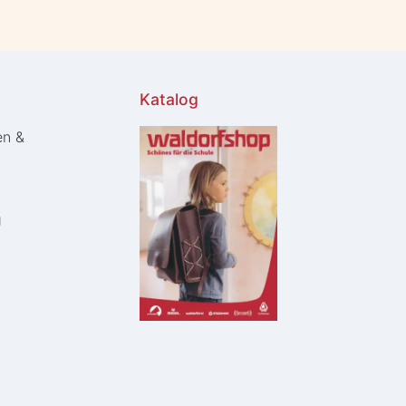
Katalog
en &
g