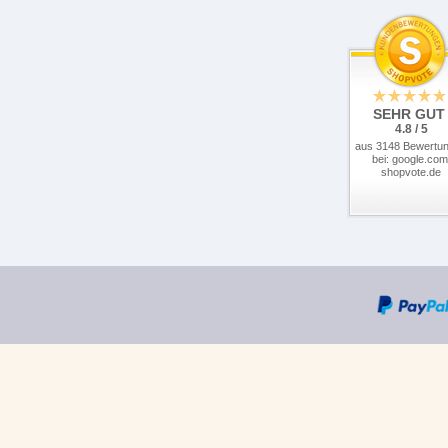
SEHR GUT
4.8 / 5
aus 3148 Bewertu
bei: google.com
shopvote.de