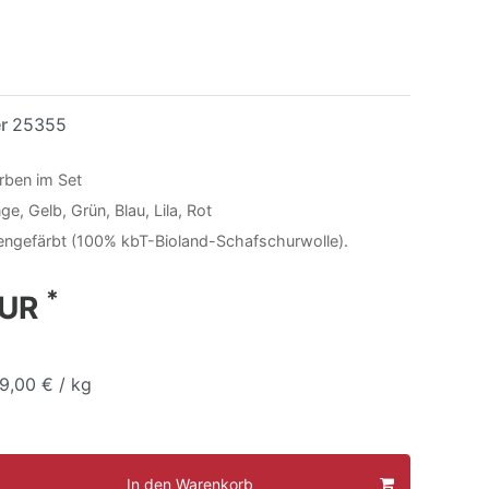
er
25355
arben im Set
e, Gelb, Grün, Blau, Lila, Rot
engefärbt (100% kbT-Bioland-Schafschurwolle).
*
EUR
9,00 € / kg
In den Warenkorb