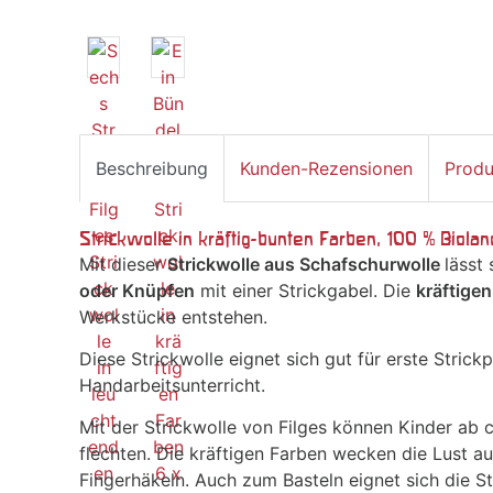
Beschreibung
Kunden-Rezensionen
Produ
Strickwolle in kräftig-bunten Farben, 100 % Biola
Mit dieser
Strickwolle aus Schafschurwolle
lässt
oder Knüpfen
mit einer Strickgabel. Die
kräftige
Werkstücke entstehen.
Diese Strickwolle eignet sich gut für erste Strickp
Handarbeitsunterricht.
Mit der Strickwolle von Filges können Kinder ab 
flechten. Die kräftigen Farben wecken die Lust a
Fingerhäkeln. Auch zum Basteln eignet sich die St