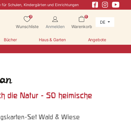
e für Schulen, Kindergärten und Einrichtungen
0
0
DE
Wunschliste
Anmelden
Warenkorb
Bücher
Haus & Garten
Angebote
ch die Natur - 50 heimische
gskarten-Set Wald & Wiese