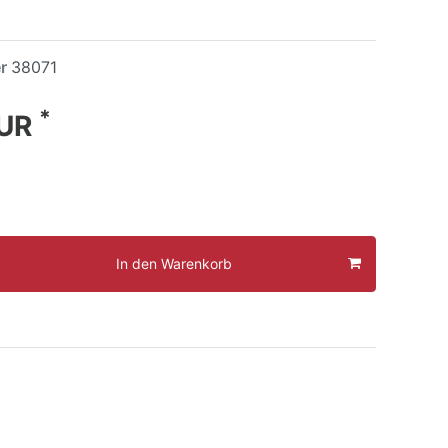
er
38071
*
EUR
In den Warenkorb