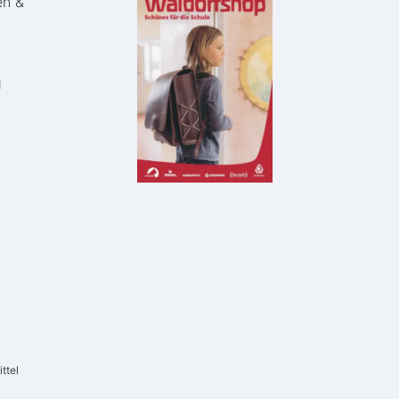
en &
g
ttel