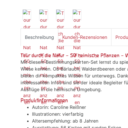
Beschreibung
Kunden-Rezensionen
Produ
Tour durch die Natur – 50 heimische Pflanzen –
Mit diesem Bestimmungskarten-Set lernst du spie
Wiese kennen. Ob Bärlauch, Walderdbeeren oder a
bieten dir kompaktes Wissen für unterwegs. Dank d
interessanten Infos sind sie der ideale Begleiter
Ausflüge in die heimische Umgebung.
Produktinformationen
Autorin: Caroline Reißner
Illustrationen: vierfarbig
Altersempfehlung: ab 8 Jahren
Ausstattung: 56 Karten mit runden Ecken