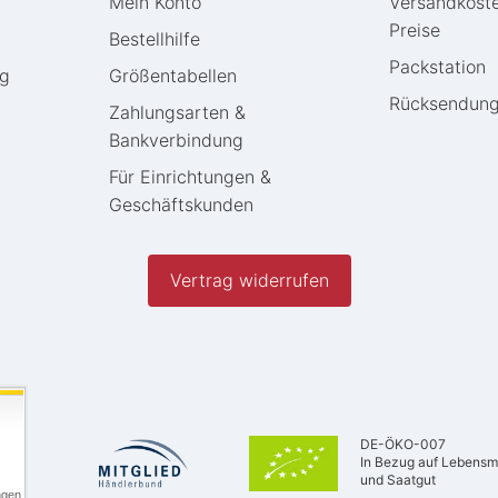
Mein Konto
Versandkost
Preise
Bestellhilfe
Packstation
ng
Größentabellen
Rücksendun
Zahlungsarten &
Bankverbindung
Für Einrichtungen &
Geschäftskunden
Vertrag widerrufen
DE-ÖKO-007
In Bezug auf Lebensmi
und Saatgut
ngen