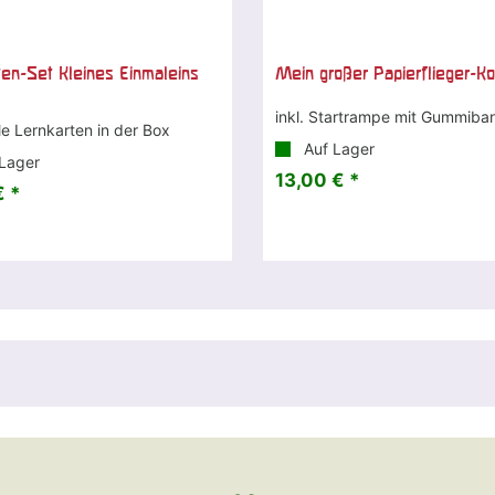
ten-Set Kleines Einmaleins
Mein großer Papierflieger-Ko
inkl. Startrampe mit Gummiba
le Lernkarten in der Box
Auf Lager
Lager
13,00 € *
€ *