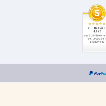
SEHR GUT
4.8 / 5
aus 3148 Bewertu
bei: google.com
shopvote.de