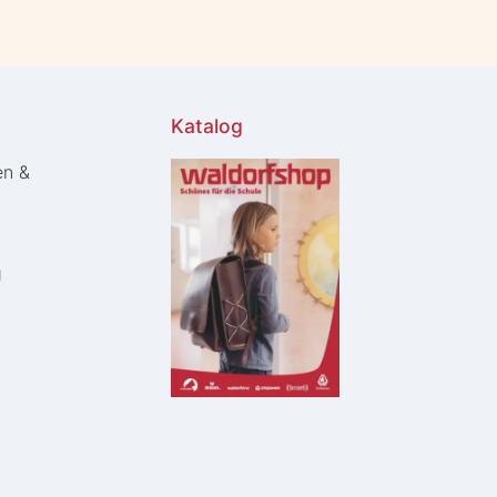
Katalog
en &
g