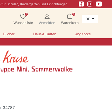
e für Schulen, Kindergärten und Einrichtungen
0
0
DE
Wunschliste
Anmelden
Warenkorb
Bücher
Haus & Garten
Angebote
uppe Nini, Sommerwolke
er
34787