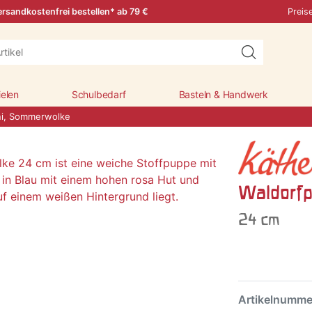
rsandkostenfrei bestellen* ab 79 €
Preis
ielen
Schulbedarf
Basteln & Handwerk
ni, Sommerwolke
Waldorfp
24 cm
Artikelnumm