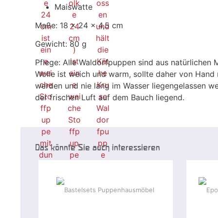
Maiswatte
Maße: 18 x 24 x 4,5 cm
Gewicht: 80 g
Pflege: Alle Waldorfpuppen sind aus natürlichen Ma
Wolle ist weich und warm, sollte daher von Han
werden und nie lang im Wasser liegengelassen w
der frischen Luft auf dem Bauch liegend.
Das könnte Sie auch interessieren
Sonderangebot