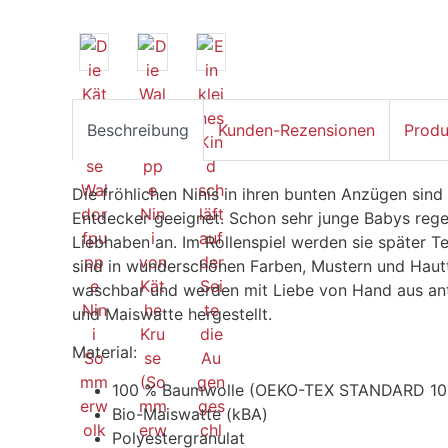
Beschreibung
Kunden-Rezensionen
Produ
Die fröhlichen Ninis in ihren bunten Anzügen sind
Entdecker geeignet. Schon sehr junge Babys rege
Liebhaben an. Im Rollenspiel werden sie später Te
sind in wunderschönen Farben, Mustern und Hauttö
waschbar und werden mit Liebe von Hand aus anti
und Maiswatte hergestellt.
Material:
100 % Baumwolle (OEKO-TEX STANDARD 100
Bio-Maiswatte (kBA)
Polyestergranulat