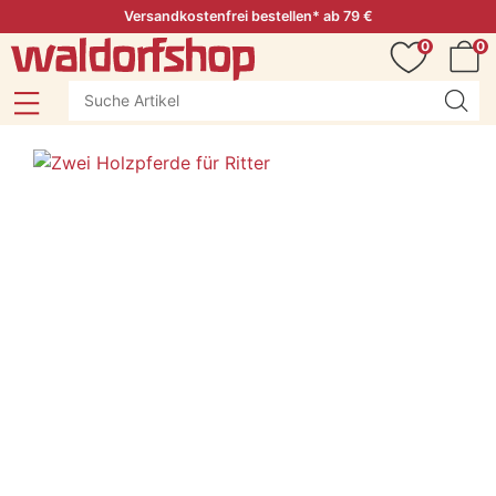
Versandkostenfrei bestellen* ab 79 €
0
0