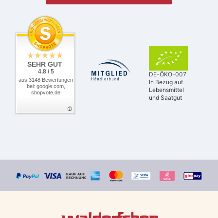
SEHR GUT
4.8 / 5
DE-ÖKO-007
aus 3148 Bewertungen
In Bezug auf
bei: google.com,
Lebensmittel
shopvote.de
und Saatgut