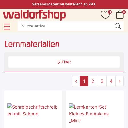
Versandkostenfrei bestellen* ab 79 €
0
0
Lernmaterialien
Filter
1
2
3
4