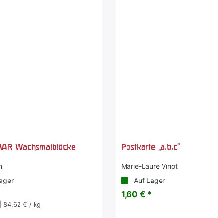
AR Wachsmalblöcke
Postkarte „a,b,c"
n
Marie-Laure Viriot
ager
Auf Lager
1,60 € *
| 84,62 € / kg