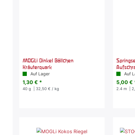
MOGLi Dinkel Bällchen
Springse
Kräuterquark
Aufschr
Auf Lager
Auf L
1,30 € *
5,00 € 
40
g
| 32,50 € / kg
2.4
m
| 2