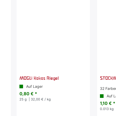
MOGLi Kokos Riegel
STOCKM
Auf Lager
32 Farbe
0,80 € *
Auf L
25
g
| 32,00 € / kg
1,10 € *
0.013
kg