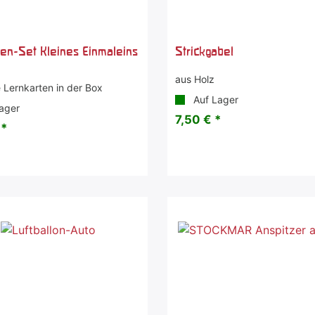
ten-Set Kleines Einmaleins
Strickgabel
aus Holz
e Lernkarten in der Box
Auf Lager
ager
7,50 € *
 *