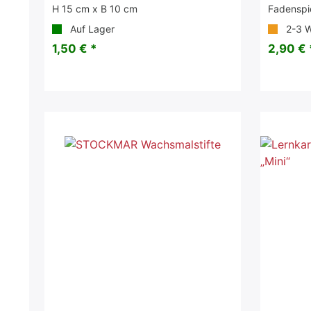
H 15 cm x B 10 cm
Fadenspi
Auf Lager
2-3 
1,50 € *
2,90 € 