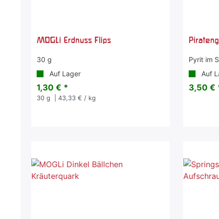
MOGLi Erdnuss Flips
Pirateng
30 g
Pyrit im
Auf Lager
Auf L
1,30 € *
3,50 € 
30
g
| 43,33 € / kg