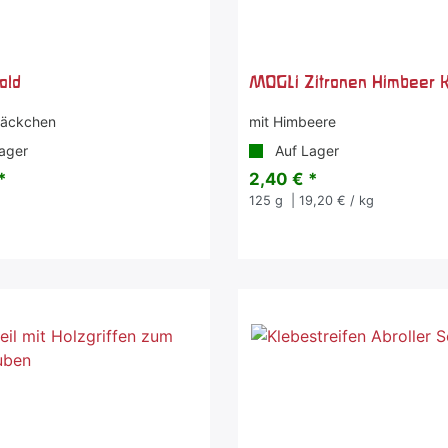
old
MOGLi Zitronen Himbeer 
 Säckchen
mit Himbeere
ager
Auf Lager
*
2,40 € *
125
g
| 19,20 € / kg