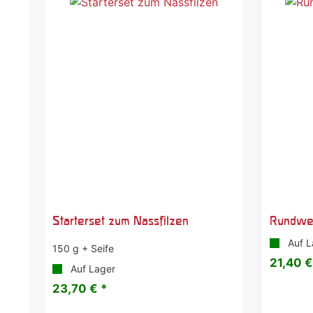
Starterset zum Nassfilzen
Rundweb
Auf L
150 g + Seife
21,40 €
Auf Lager
23,70 € *