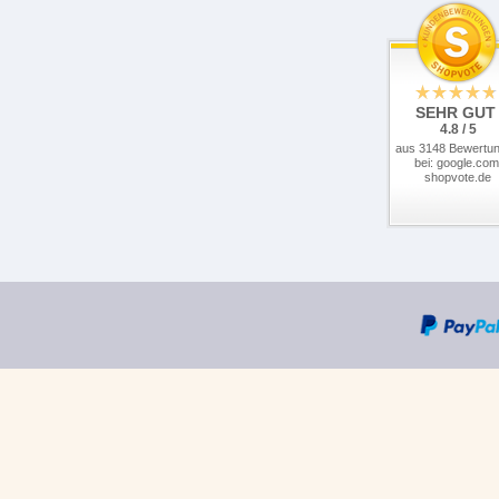
SEHR GUT
4.8 / 5
aus 3148 Bewertu
bei: google.com
shopvote.de