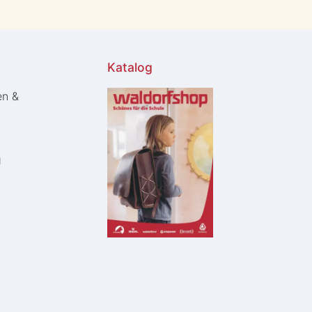
Katalog
en &
g