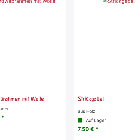
rahmen mit Wolle
Strickgabel
ager
aus Holz
 *
Auf Lager
7,50 € *