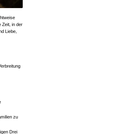
htweise 
eit, in der 
d Liebe, 
erbreitung 
 
milien zu 
gen Drei 