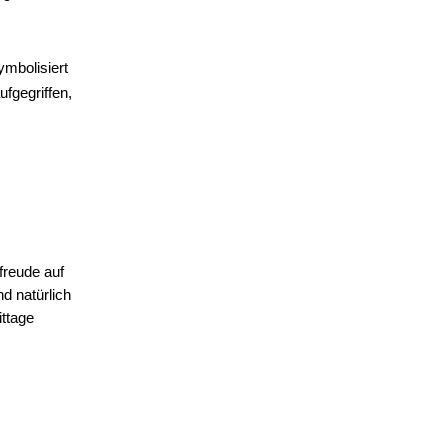
mbolisiert 
fgegriffen, 
freude auf 
 natürlich 
tage 