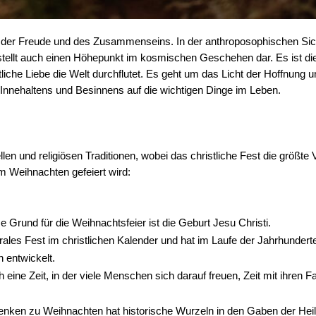
it der Freude und des Zusammenseins. In der anthroposophischen Sic
stellt auch einen Höhepunkt im kosmischen Geschehen dar. Es ist die Z
liche Liebe die Welt durchflutet. Es geht um das Licht der Hoffnung un
es Innehaltens und Besinnens auf die wichtigen Dinge im Leben. 
n und religiösen Traditionen, wobei das christliche Fest die größte V
m Weihnachten gefeiert wird:
se Grund für die Weihnachtsfeier ist die Geburt Jesu Christi. 
rales Fest im christlichen Kalender und hat im Laufe der Jahrhunderte
 entwickelt. 
ne Zeit, in der viele Menschen sich darauf freuen, Zeit mit ihren Fa
ken zu Weihnachten hat historische Wurzeln in den Gaben der Heili