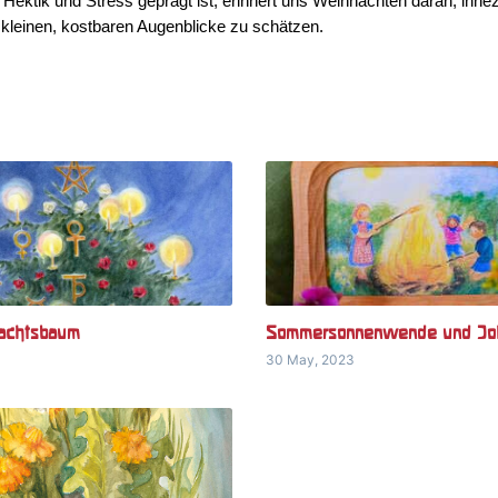
n Hektik und Stress geprägt ist, erinnert uns Weihnachten daran, innezu
leinen, kostbaren Augenblicke zu schätzen.
achtsbaum
Sommersonnenwende und Jo
30 May, 2023