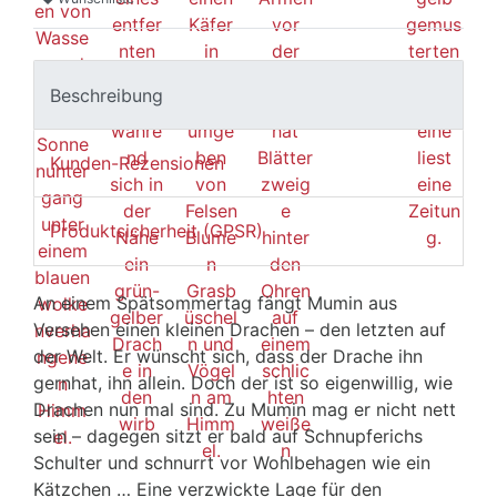
Beschreibung
Kunden-Rezensionen
Produktsicherheit (GPSR)
An einem Spätsommertag fängt Mumin aus
Versehen einen kleinen Drachen – den letzten auf
der Welt. Er wünscht sich, dass der Drache ihn
gernhat, ihn allein. Doch der ist so eigenwillig, wie
Drachen nun mal sind. Zu Mumin mag er nicht nett
sein – dagegen sitzt er bald auf Schnupferichs
Schulter und schnurrt vor Wohlbehagen wie ein
Kätzchen … Eine verzwickte Lage für den