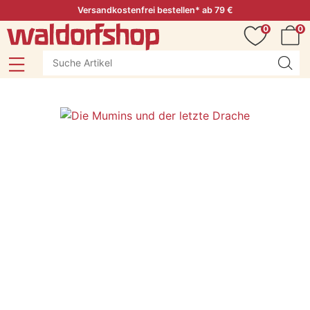
Versandkostenfrei bestellen* ab 79 €
0
0