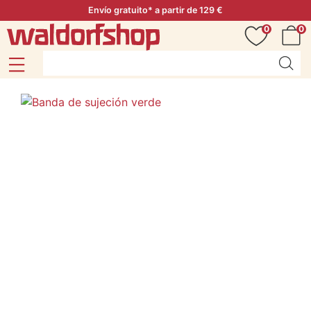
Envío gratuito* a partir de 129 €
0
0