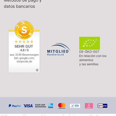
Métodos de pago y
datos bancarios
SEHR GUT
4.8 / 5
DE-ÖKO-007
aus 3148 Bewertungen
En relación con los
bei: google.com,
alimentos
shopvote.de
y las semillas