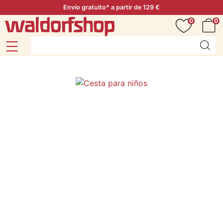
Envío gratuito* a partir de 129 €
0
0