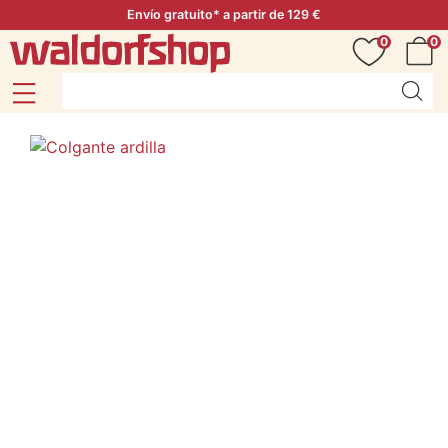
Envío gratuito* a partir de 129 €
0
0