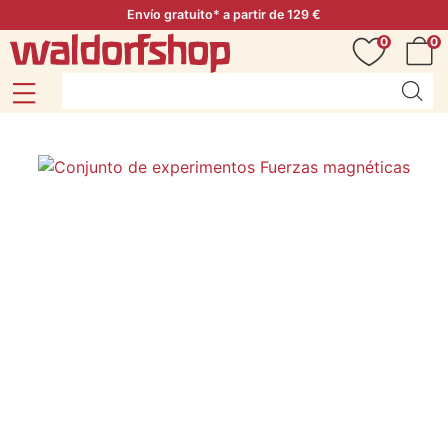
Envío gratuito* a partir de 129 €
0
0