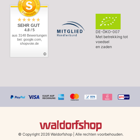
SEHR GUT
4.8 / 5
DE-ÖKO-007
aus 3148 Bewertungen
Met betrekking tot
bei: google.com,
voedsel
shopvote.de
en zaden
© Copyright 2026 Waldorfshop
|
Alle rechten voorbehouden.