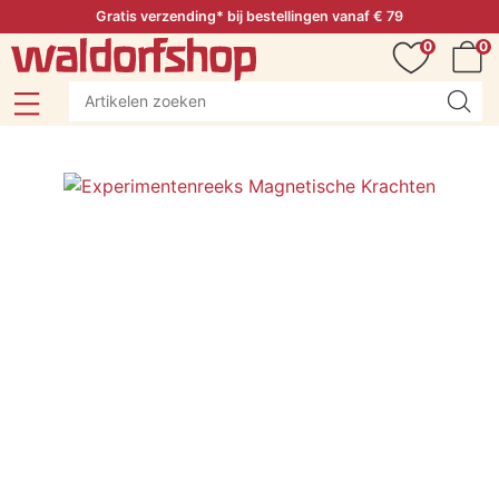
Gratis verzending* bij bestellingen vanaf € 79
0
0